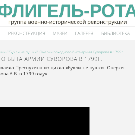
ФЛИГЕЛЬ-РОТ
группа военно-исторической реконструкции
А
РЕКОНСТРУКЦИЯ
МУЗЕЙ
ГАЛЕРЕЯ
БИБЛИОТЕКА
ции
/ "Букли не пушки". Очерки походного быта армии Суворова в 1799г.
О БЫТА АРМИИ СУВОРОВА В 1799Г.
ихаила Преснухина из цикла «Букли не пушки. Очерки
ва А.В. в 1799 году».