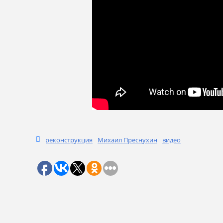
реконструкция
Михаил Преснухин
видео