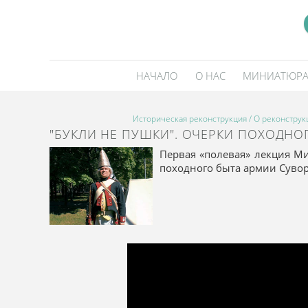
НАЧАЛО
О НАС
МИНИАТЮР
Историческая реконструкция
/
О реконструк
"БУКЛИ НЕ ПУШКИ". ОЧЕРКИ ПОХОДНОГ
Первая «полевая» лекция М
походного быта армии Суворо