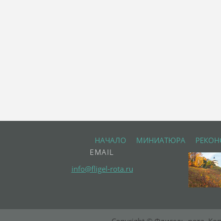
НАЧАЛО
МИНИАТЮРА
РЕКОН
EMAIL
info@fligel-rota.ru