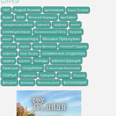
БИРКИ
Андрей Яковлев
артиллерия
1805
Борис Егоров
видео
ВИМ
выставки
Виталий Бородин
гражданская война
граната
графика
книги
коллекционерам
Космолинский Пётр
Кутузов
миниатюра
Михаил Преснухин
макет
мортира
музеи
мультфильмы
Николай Гордеев
оловянные солдатики
новости
Олег Оксём
реконструкция
походы
ордена
оружие
солдатики
Румянцев
Станислав Касатиков
статьи
Суворов
стрельцы
уставы
Ушаков
фотогалерея
фигурки
фильмы
Флигель-рота