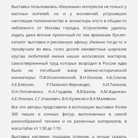
Выставка пользовалась «бешеным» интересом не только у
местных жителей, но и у москвичей, устроивших
настоящее паломничество в монастырь этого в общем-то
неблизкого от Москвы городка. Устроителям удалось
издать даже вполне приличный по тем временам буклет-
каталог выставки и рекламную афишу. Именно тогда то и
прозвучали во весь голос доселе неизвестные широким
кругам любителей имена наших московских мастеров,
самоотверженный труд которых возродил в России едва
было не погибший жанр военно-исторической
миниатюры: П.Ф.Космолинский, В.Н.Коннов, А.Б.Сомов,
А.Е.Блёскин, Р.Паласиос-Фернандес, А.И.Таланов,
О.Н.Литовченко, Н.А.Гордеев, В.В.Балов, А.М.Жданкин,
А.Е.Ломзин, С.Г.Уланович, В.Н.Куликов и В.А.Малявкин.
Все эти авторы представили в экспозиции выставки более
300 пеших и конных фигур, выполненных в самой
разнообразной технике и из различных материалов, в
масштабах от 1:30 до 1:10.
Выставка наглядно показала отличие, а лучше сказать