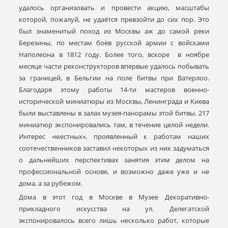
удалось организовать и провести акцию, масштабы
которой, пожалуй, не удаётся превзойти до сих пор. Это
был знаменитый поход из Москвы аж до самой реки
Березины, по местам боёв русской армии с войсками
Наполеона в 1812 году. Более того, вскоре в ноябре
месяце части реконструкторов впервые удалось побывать
за границей, в Бельгии на поле битвы при Ватерлоо.
Благодаря этому работы 14-ти мастеров военно-
исторической миниатюры из Москвы, Ленинграда и Киева
были выставлены в залах музея-панорамы этой битвы. 217
миниатюр экспонировались там, в течение целой недели.
Интерес «местных», проявленный к работам наших
соотечественников заставил некоторых из них задуматься
о дальнейших перспективах занятия этим делом на
профессиональной основе, и возможно даже уже и не
дома, а за рубежом.
Дома в этот год в Москве в Музее Декоративно-
прикладного искусства на ул. Делегатской
экспонировалось всего лишь несколько работ, которые