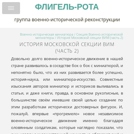
ФЛИГЕЛЬ-РОТА
группа военно-исторической реконструкции
Военно-историческая миниатюра
/
Cекция Военно-исторической
миниатюры
/ История Московской cекции ВИМ (часть 2)
ИСТОРИЯ МОСКОВСКОЙ CЕКЦИИ ВИМ
(ЧАСТЬ 2)
Довольно долго военно-историческое движение в нашей
стране развивалось в соседстве бок о бок с миниатюрой, и
непонятно было, что из них развивается более успешно,
история-наука, или миниатюра-искусство. Совместные
изыскания авторов миниатюр и историков выливались в
статьи, и даже книги, правда, в основном рукописные, в
большинстве своём имевшие своей целью создание по
этим разработкам исторически достоверных фигурок. И,
пожалуй, впервые «прогремело» новое независимое
военно-историческое движение именно благодаря
оловянным солдатикам, которые наглядно показали, что