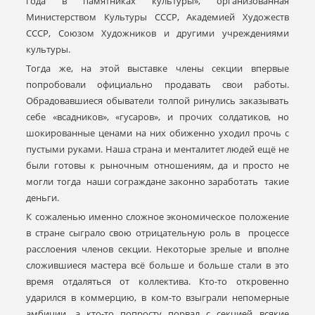
года в памятниках культуры», организованная
Министерством Культуры СССР, Академией Художеств
СССР, Союзом Художников и другими учреждениями
культуры.
Тогда же, на этой выставке члены секции впервые
попробовали официально продавать свои работы.
Обрадовавшиеся обыватели толпой ринулись заказывать
себе «всадников», «гусаров», и прочих солдатиков, но
шокированные ценами на них обиженно уходил прочь с
пустыми руками. Наша страна и менталитет людей ещё не
были готовы к рыночным отношениям, да и просто не
могли тогда наши сограждане законно заработать такие
деньги.
К сожаленью именно сложное экономическое положение
в стране сыграло свою отрицательную роль в процессе
расслоения членов секции. Некоторые зрелые и вполне
сложившиеся мастера всё больше и больше стали в это
время отдаляться от коллектива. Кто-то откровенно
ударился в коммерцию, в ком-то взыграли непомерные
амбиции, а кто-то попросту порвал с секцией всякие