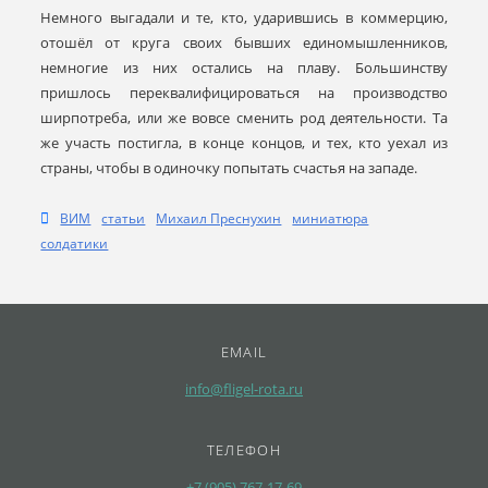
Немного выгадали и те, кто, ударившись в коммерцию,
отошёл от круга своих бывших единомышленников,
немногие из них остались на плаву. Большинству
пришлось переквалифицироваться на производство
ширпотреба, или же вовсе сменить род деятельности. Та
же участь постигла, в конце концов, и тех, кто уехал из
страны, чтобы в одиночку попытать счастья на западе.
ВИМ
статьи
Михаил Преснухин
миниатюра
солдатики
EMAIL
info@fligel-rota.ru
ТЕЛЕФОН
+7 (905) 767-17-69