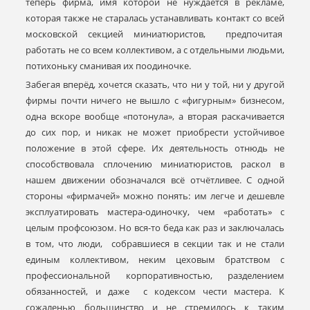
теперь фирма, имя которой не нуждается в рекламе,
которая также не старалась устанавливать контакт со всей
московской секцией миниатюристов, предпочитая
работать не со всем коллективом, а с отдельными людьми,
потихоньку сманивая их поодиночке.
Забегая вперёд, хочется сказать, что ни у той, ни у другой
фирмы почти ничего не вышло с «фигурным» бизнесом,
одна вскоре вообще «потонула», а вторая раскачивается
до сих пор, и никак не может приобрести устойчивое
положение в этой сфере. Их деятельность отнюдь не
способствовала сплочению миниатюристов, раскол в
нашем движении обозначался всё отчётливее. С одной
стороны «фирмачей» можно понять: им легче и дешевле
эксплуатировать мастера-одиночку, чем «работать» с
целым профсоюзом. Но вся-то беда как раз и заключалась
в том, что люди, собравшиеся в секции так и не стали
единым коллективом, неким цеховым братством с
профессиональной корпоративностью, разделением
обязанностей, и даже с кодексом чести мастера. К
сожаленью большинство и не стремилось к таким