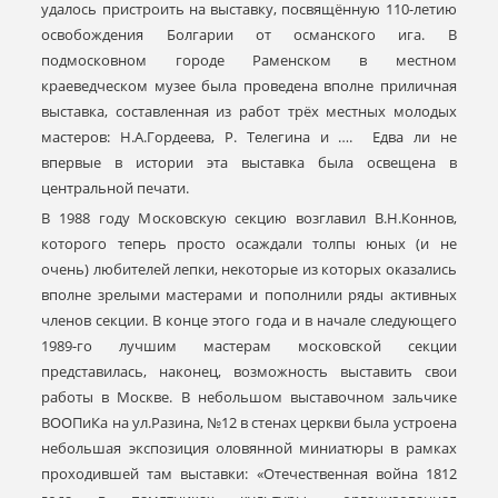
удалось пристроить на выставку, посвящённую 110-летию
освобождения Болгарии от османского ига. В
подмосковном городе Раменском в местном
краеведческом музее была проведена вполне приличная
выставка, составленная из работ трёх местных молодых
мастеров: Н.А.Гордеева, Р. Телегина и …. Едва ли не
впервые в истории эта выставка была освещена в
центральной печати.
В 1988 году Московскую секцию возглавил В.Н.Коннов,
которого теперь просто осаждали толпы юных (и не
очень) любителей лепки, некоторые из которых оказались
вполне зрелыми мастерами и пополнили ряды активных
членов секции. В конце этого года и в начале следующего
1989-го лучшим мастерам московской секции
представилась, наконец, возможность выставить свои
работы в Москве. В небольшом выставочном зальчике
ВООПиКа на ул.Разина, №12 в стенах церкви была устроена
небольшая экспозиция оловянной миниатюры в рамках
проходившей там выставки: «Отечественная война 1812