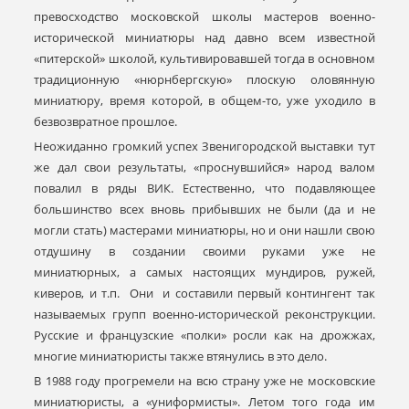
превосходство московской школы мастеров военно-
исторической миниатюры над давно всем известной
«питерской» школой, культивировавшей тогда в основном
традиционную «нюрнбергскую» плоскую оловянную
миниатюру, время которой, в общем-то, уже уходило в
безвозвратное прошлое.
Неожиданно громкий успех Звенигородской выставки тут
же дал свои результаты, «проснувшийся» народ валом
повалил в ряды ВИК. Естественно, что подавляющее
большинство всех вновь прибывших не были (да и не
могли стать) мастерами миниатюры, но и они нашли свою
отдушину в создании своими руками уже не
миниатюрных, а самых настоящих мундиров, ружей,
киверов, и т.п. Они и составили первый контингент так
называемых групп военно-исторической реконструкции.
Русские и французские «полки» росли как на дрожжах,
многие миниатюристы также втянулись в это дело.
В 1988 году прогремели на всю страну уже не московские
миниатюристы, а «униформисты». Летом того года им