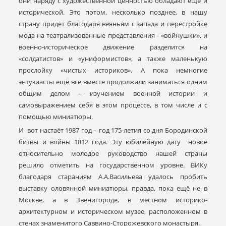
они наряду с художественной ценностью обладают ещё и
исторической. Это потом, несколько позднее, в нашу
страну придёт благодаря веяньям с запада и перестройке
мода на театрализованные представления - «войнушки», и
военно-историческое движение разделится на
«солдатистов» и «униформистов», а также маленькую
прослойку «чистых историков». А пока немногие
энтузиасты ещё все вместе продолжали заниматься одним
общим делом – изучением военной истории и
самовыражением себя в этом процессе, в том числе и с
помощью миниатюры.
И вот настаёт 1987 год – год 175-летия со дня Бородинской
битвы и войны 1812 года. Эту юбилейную дату новое
относительно молодое руководство нашей страны
решило отметить на государственном уровне. ВИКу
благодаря стараниям А.А.Васильева удалось пробить
выставку оловянной миниатюры, правда, пока ещё не в
Москве, а в Звенигороде, в местном историко-
архитектурном и историческом музее, расположенном в
стенах знаменитого Саввино-Сторожевского монастыря.