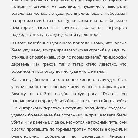
галеры и шебеки на дистанции пушечного выстрела,
остальные же малые суда растянулись вдоль побережья
на протяжении 6-ти вёрст. Турки захватили на побережье
некоторые населённые пункты, полностью перекрыв
подходы к месту высадки десанта вдоль моря.
В итоге, колебания Бурнашёва привели к тому, что время
было упущено, вскоре артиллерийская стрельба у Алушты
стихла, а от разбежавшихся по горам жителей приморских
деревень, как греков, так и татар стало известно, что
российский пост отступил, но куда никто не знал.
Колычев действительно, в конце концов, вынужден был,
уступив «многочисленному числу турок и татар», отдать
Алушту и отойти вглубь полуострова. Точнее, он
направился в сторону ближайшего поста российских войск
– к Ангарскому перевалу. Отступить российским солдатам
удалось более-менее без потерь (лишь три человека были
убиты и 19 ранены), и даже, несмотря на трудный путь, они
смогли протащить по горным тропам полковые орудия, и
благополучно добрались до деревушки Янисаль,