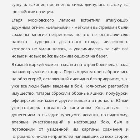
сушу и, накопив постепенно силы, двинулись в атаку на
российские позиции.
Егеря Московского легиона встретили атакующих
дружным огнём, «цельными» - меткими выстрелами были
сражены многие неприятели, но это не останавливало
натиска турецкого десантного отряда, численность
которого не уменьшалась, а увеличивалась за счёт всё
новых и новых войск высаживающихся на берег.
В самый жаркий момент схватки на отряд Колычева с тыла
напали крымские татары. Первым делом они набросились
на обоз егерей, оставленный очевидно без прикрытия, т. к.
уже все люди были введены в бой. Полностью разграбив
имущество, татары сбросили обозные ящики, полуфурки,
офицерские экипажи и другие повозки в пропасть. Юный
унтер-офицер, посланный капитаном Колычевым с
донесением о высадке турецкого десанта, по-видимому,
впервые участвовавший в настоящем бою, был в
потрясении от увиденной им картины сражения и
огромного числа неприятелей нападавших со всех сторон