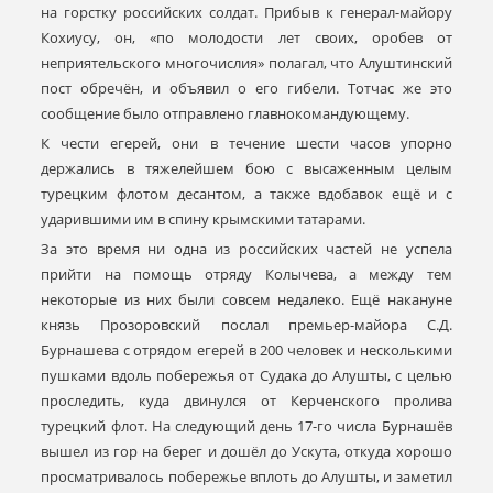
на горстку российских солдат. Прибыв к генерал-майору
Кохиусу, он, «по молодости лет своих, оробев от
неприятельского многочислия» полагал, что Алуштинский
пост обречён, и объявил о его гибели. Тотчас же это
сообщение было отправлено главнокомандующему.
К чести егерей, они в течение шести часов упорно
держались в тяжелейшем бою с высаженным целым
турецким флотом десантом, а также вдобавок ещё и с
ударившими им в спину крымскими татарами.
За это время ни одна из российских частей не успела
прийти на помощь отряду Колычева, а между тем
некоторые из них были совсем недалеко. Ещё накануне
князь Прозоровский послал премьер-майора С.Д.
Бурнашева с отрядом егерей в 200 человек и несколькими
пушками вдоль побережья от Судака до Алушты, с целью
проследить, куда двинулся от Керченского пролива
турецкий флот. На следующий день 17-го числа Бурнашёв
вышел из гор на берег и дошёл до Ускута, откуда хорошо
просматривалось побережье вплоть до Алушты, и заметил