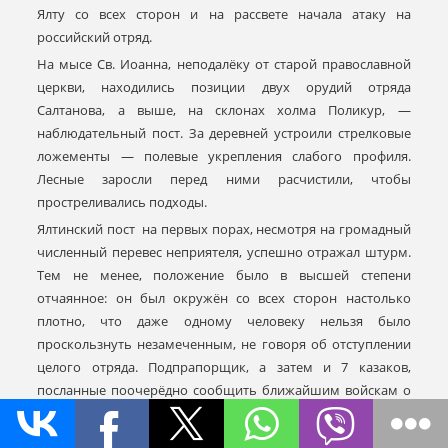
Ялту со всех сторон и на рассвете начала атаку на
российский отряд.
На мысе Св. Иоанна, неподалёку от старой православной
церкви, находились позиции двух орудий отряда
Салтанова, а выше, на склонах холма Поликур, —
наблюдательный пост. За деревней устроили стрелковые
ложементы — полевые укрепления слабого профиля.
Лесные заросли перед ними расчистили, чтобы
простреливались подходы.
Ялтинский пост на первых порах, несмотря на громадный
численный перевес неприятеля, успешно отражал штурм.
Тем не менее, положение было в высшей степени
отчаянное: он был окружён со всех сторон настолько
плотно, что даже одному человеку нельзя было
проскользнуть незамеченным, не говоря об отступлении
целого отряда. Подпрапорщик, а затем и 7 казаков,
посланные поочерёдно сообщить ближайшим войскам о
критическом положении Ялты, были убиты. Не осталось
никакой надежды на помощь извне, и майор принял