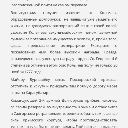
расположенной почти на самом перевале.
Впоследствии, получив известия от Колычева
обрадованный Долгоруков, не чаявший уже увидеть его
живым, не дожидаясь распоряжений свыше своей волей,
удостоил Колычева секунд-майорским чином, денежной
суммой за потерянное имущество и экипаж, и, кроме того,
сделал представление императрице Екатерине о
пожаловании ему более высокой награды. Правда,
справедливо заслуженную награду - орден Св. Георгия 4-й
степени за отличие в этом бою Колычев получил только 26
ноября 1777 года.
Майору Бурнашёву князь Прозоровский приказал
отступить к Ускуту и прикрыть там прямую дорогу через
горы на Карасубазар.
Командующий 2-й армией Долгоруков прибыл, наконец,
со своим резервом во внутренность Крыма и остановился
в Салгирском ретраншементе, решив собрать там главные
силы Крымского корпуса, чтобы противодействовать
туркам, откуда бы те не появились. Ещё не зная, о высадке