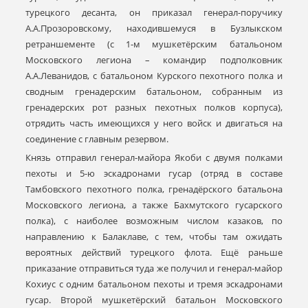
турецкого десанта, он приказал генерал-поручику
А.А.Прозоровскому, находившемуся в Бузлыкском
ретраншементе (с 1-м мушкетёрским батальоном
Московского легиона – командир подполковник
А.А.Леванидов, с батальоном Курского пехотного полка и
сводным гренадерским батальоном, собранным из
гренадерских рот разных пехотных полков корпуса),
отрядить часть имеющихся у него войск и двигаться на
соединение с главным резервом.
Князь отправил генерал-майора Якоби с двумя полками
пехоты и 5-ю эскадронами гусар (отряд в составе
Тамбовского пехотного полка, гренадёрского батальона
Московского легиона, а также Бахмутского гусарского
полка), с наиболее возможным числом казаков, по
направлению к Балаклаве, с тем, чтобы там ожидать
вероятных действий турецкого флота. Ещё раньше
приказание отправиться туда же получил и генерал-майор
Кохиус с одним батальоном пехоты и тремя эскадронами
гусар. Второй мушкетёрский батальон Московского