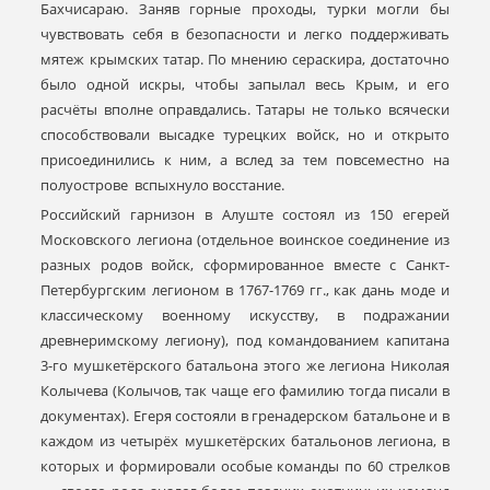
Бахчисараю. Заняв горные проходы, турки могли бы
чувствовать себя в безопасности и легко поддерживать
мятеж крымских татар. По мнению сераскира, достаточно
было одной искры, чтобы запылал весь Крым, и его
расчёты вполне оправдались. Татары не только всячески
способствовали высадке турецких войск, но и открыто
присоединились к ним, а вслед за тем повсеместно на
полуострове вспыхнуло восстание.
Российский гарнизон в Алуште состоял из 150 егерей
Московского легиона (отдельное воинское соединение из
разных родов войск, сформированное вместе с Санкт-
Петербургским легионом в 1767-1769 гг., как дань моде и
классическому военному искусству, в подражании
древнеримскому легиону), под командованием капитана
3-го мушкетёрского батальона этого же легиона Николая
Колычева (Колычов, так чаще его фамилию тогда писали в
документах). Егеря состояли в гренадерском батальоне и в
каждом из четырёх мушкетёрских батальонов легиона, в
которых и формировали особые команды по 60 стрелков