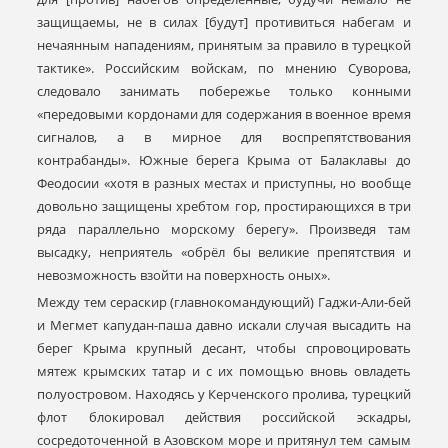
защищаемы, не в силах [будут] противиться набегам и
нечаянным нападениям, принятым за правило в турецкой
тактике». Российским войскам, по мнению Суворова,
следовало занимать побережье только конными
«передовыми кордонами для содержания в военное время
сигналов, а в мирное для воспрепятствования
контрабанды». Южные берега Крыма от Балаклавы до
Феодосии «хотя в разных местах и приступны, но вообще
довольно защищены хребтом гор, простирающихся в три
ряда параллельно морскому берегу». Произведя там
высадку, неприятель «обрёл бы великие препятствия и
невозможность взойти на поверхность оных».
Между тем сераскир (главнокомандующий) Гаджи-Али-бей
и Мегмет капудан-паша давно искали случая высадить на
берег Крыма крупный десант, чтобы спровоцировать
мятеж крымских татар и с их помощью вновь овладеть
полуостровом. Находясь у Керченского пролива, турецкий
флот блокировал действия российской эскадры,
сосредоточенной в Азовском море и притянул тем самым