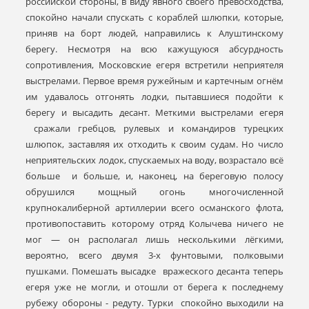
российской стороны, в виду явного своего превосходства,
спокойно начали спускать с кораблей шлюпки, которые,
приняв на борт людей, направились к Алуштинскому
берегу. Несмотря на всю кажущуюся абсурдность
сопротивления, Московские егеря встретили неприятеля
выстрелами. Первое время ружейным и картечным огнём
им удавалось отгонять лодки, пытавшиеся подойти к
берегу и высадить десант. Меткими выстрелами егеря
сражали гребцов, рулевых и командиров турецких
шлюпок, заставляя их отходить к своим судам. Но число
неприятельских лодок, спускаемых на воду, возрастало всё
больше и больше, и, наконец, на береговую полосу
обрушился мощный огонь многочисленной
крупнокалиберной артиллерии всего османского флота,
противопоставить которому отряд Колычева ничего не
мог — он располагал лишь несколькими лёгкими,
вероятно, всего двумя 3-х фунтовыми, полковыми
пушками. Помешать высадке вражеского десанта теперь
егеря уже не могли, и отошли от берега к последнему
рубежу обороны - редуту. Турки спокойно выходили на