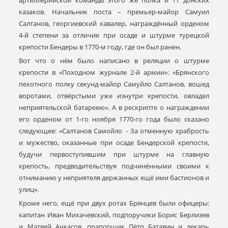
казаков. Начальник поста – премьер-майор Самуил
Салтанов, георгиевский кавалер, награждённый орденом
4-й степени за отличие при осаде и штурме турецкой
крепости Бендеры в 1770-м году, где он был ранен.
Вот что о нём было написано в реляции о штурме
крепости в «Походном журнале 2-й армии»: «Брянского
пехотного полку секунд-майор Самуйло Салтанов, вошед
воротами, отвёрстыми уже изнутри крепости, овладел
неприятельской батареею». А в рескрипте о награждении
его орденом от 1-го ноября 1770-го года было сказано
следующее: «Салтанов Самойло - За отменную храбрость
и мужество, оказанные при осаде Бендерской крепости,
будучи первоступившим при штурме на главную
крепость, предводительствуя подчинёнными своими к
отниманию у неприятеля держанных ещё ими бастионов и
улиц».
Кроме него, ещё при двух ротах Брянцев были офицеры:
капитан Иван Михачевский, подпоручики Борис Берлизев
и Матвей Ачкасов, прапорщик Пётр Батавин и лекарь