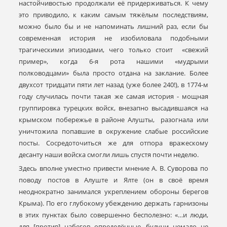
настойчивостью продолжали её придерживаться. К чему
это приводило, к каким самым тяжёлым последствиям,
можно было бы и не напоминать лишний раз, если бы
современная история не изобиловала подобными
трагическими эпизодами, чего только стоит «свежий
пример», когда 6-я рота нашими «мудрыми
полководцами» была просто отдана на заклание. Более
двухсот тридцати пяти лет назад (уже более 240!), в 1774-м
году случилась почти такая же самая история - мощная
группировка турецких войск, внезапно высадившаяся на
крымском побережье в районе Алушты, разогнала или
уничтожила попавшие в окружение слабые российские
посты. Сосредоточиться же для отпора вражескому
десанту наши войска смогли лишь спустя почти неделю.
Здесь вполне уместно привести мнение А. В. Суворова по
поводу постов в Алуште и Ялте (он в своё время
неоднократно занимался укреплением обороны берегов
Крыма). По его глубокому убеждению держать гарнизоны
в этих пунктах было совершенно бесполезно: «…и люди,
для [против] набегов определённые, будучи немало не