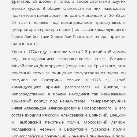
фрегатов, 26 щебек и галер, а также десятками других
мелких судов. В общей сложности на них находилась
практически целая армия, по разным оценкам от 30–35 до
50 тысяч человек под командованием трапезундского
губернатора сераскира-паши (т.е. главнокомандующего)
Гаджи-Али-бея (или Хаджи-Али-Паши, как теперь принято
произносить).
Крым в 1774 году занимали части 2-й российской армии
под командованием генерал-аншефа князя Василия
Михайловича Долгорукова (тогда ещё не Крымского, этот
почётный титул за очищение полуострова от турок он
получил от Екатерины только в 1775 г.). Штаб
командующего армией располагался на Днепре, а
непосредственно в Крыму находился так называемый
Крымский корпус под начальством генерал-поручика
князя Александра Александровича Прозоровского. В его
состав входили Ряжский, Алексеевский, Брянский, Елецкий
и Тамбовский пехотные полки, Московский легион,
Молдавский, Черный и Бахмутский гусарские полки,
Борисоглебский драгунский, Донецкий пикинёрный полк,