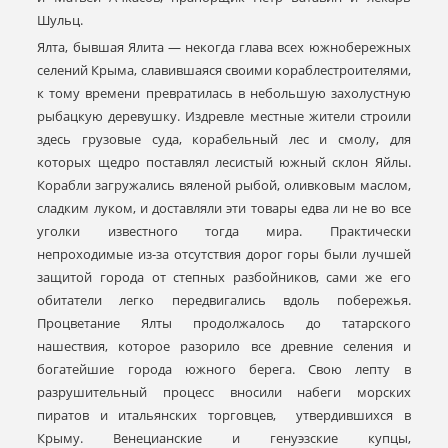
Шульц.
Ялта, бывшая Ялита — некогда глава всех южнобережных
селений Крыма, славившаяся своими кораблестроителями,
к тому времени превратилась в небольшую захолустную
рыбацкую деревушку. Издревле местные жители строили
здесь грузовые суда, корабельный лес и смолу, для
которых щедро поставлял лесистый южный склон Яйлы.
Корабли загружались вяленой рыбой, оливковым маслом,
сладким луком, и доставляли эти товары едва ли не во все
уголки известного тогда мира. Практически
непроходимые из-за отсутствия дорог горы были лучшей
защитой города от степных разбойников, сами же его
обитатели легко передвигались вдоль побережья.
Процветание Ялты продолжалось до татарского
нашествия, которое разорило все древние селения и
богатейшие города южного берега. Свою лепту в
разрушительный процесс вносили набеги морских
пиратов и итальянских торговцев, утвердившихся в
Крыму. Венецианские и генуэзские купцы,