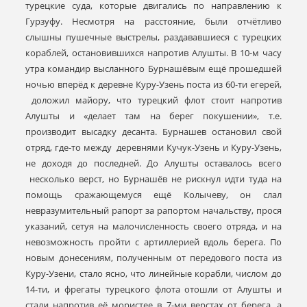
турецкие суда, которые двигались по направлению к
Гурзуфу. Несмотря на расстояние, были отчётливо
слышны пушечные выстрелы, раздававшиеся с турецких
кораблей, остановившихся напротив Алушты. В 10-м часу
утра командир высланного Бурнашёвым ещё прошедшей
ночью вперёд к деревне Куру-Узень поста из 60-ти егерей,
доложил майору, что турецкий флот стоит напротив
Алушты и «делает там на берег покушении», т.е.
производит высадку десанта. Бурнашев остановил свой
отряд, где-то между деревнями Кучук-Узень и Куру-Узень,
не доходя до последней. До Алушты оставалось всего
несколько верст, но Бурнашёв не рискнул идти туда на
помощь сражающемуся ещё Колычеву, он слал
невразумительный рапорт за рапортом начальству, прося
указаний, сетуя на малочисленность своего отряда, и на
невозможность пройти с артиллерией вдоль берега. По
новым донесениям, полученным от передового поста из
Куру-Узени, стало ясно, что линейные корабли, числом до
14-ти, и фрегаты турецкого флота отошли от Алушты и
стали напротив её мористее в 7-ми верстах от берега, а