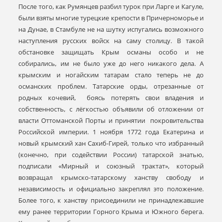
После того, как Румянцев разбил турок при Ларге и Кагуле,
были взяты многие турецкие крепости в Причерноморье и
на Дунае, в Стамбуле не на шутку испугались возможного
наступления русских войск на саму столицу. В такой
обстановке защищать Крым османы особо и не
собирались, им не было уже до него никакого дела. А
крымским и ногайским татарам стало теперь не до
османских проблем. Татарские орды, отрезанные от
родных кочевий, боясь потерять свои владения и
собственность, с лёгкостью объявили об отложении от
власти Оттоманской Порты и принятии покровительства
Российской империи. 1 ноября 1772 года Екатерина и
новый крымский хан Сахиб-Гирей, только что избранный
(конечно, при содействии России) татарской знатью,
подписали «Мирный и союзный трактат», который
возвращал крымско-татарскому ханству свободу и
независимость и официально закреплял это положение.
Более того, к ханству присоединили не принадлежавшие
ему ранее территории Горного Крыма и Южного берега.