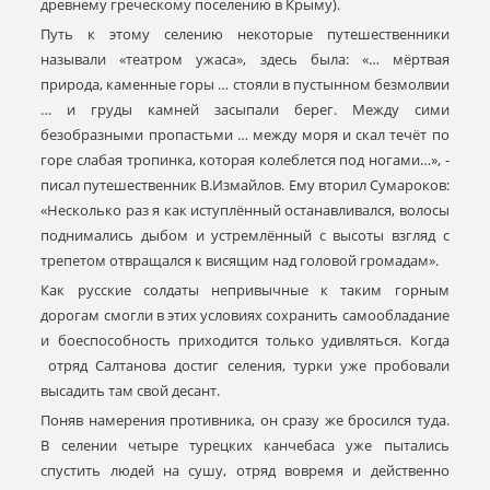
древнему греческому поселению в Крыму).
Путь к этому селению некоторые путешественники
называли «театром ужаса», здесь была: «… мёртвая
природа, каменные горы … стояли в пустынном безмолвии
… и груды камней засыпали берег. Между сими
безобразными пропастьми … между моря и скал течёт по
горе слабая тропинка, которая колеблется под ногами…», -
писал путешественник В.Измайлов. Ему вторил Сумароков:
«Несколько раз я как иступлённый останавливался, волосы
поднимались дыбом и устремлённый с высоты взгляд с
трепетом отвращался к висящим над головой громадам».
Как русские солдаты непривычные к таким горным
дорогам смогли в этих условиях сохранить самообладание
и боеспособность приходится только удивляться. Когда
отряд Салтанова достиг селения, турки уже пробовали
высадить там свой десант.
Поняв намерения противника, он сразу же бросился туда.
В селении четыре турецких канчебаса уже пытались
спустить людей на сушу, отряд вовремя и действенно