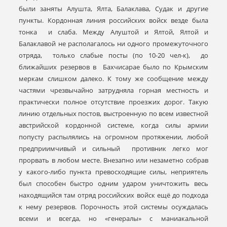
были заняты Алушта, Ялта, Балаклава, Судак и другие
пункты. Кордонная линия российских войск везде была
тонка и слаба. Между Алуштой и Ялтой, Ялтой и
Балаклавой не располагалось ни одного промежуточного
отряда, только слабые посты (по 10-20 чел-к), до
ближайших резервов в Бахчисарае было по Крымским
меркам слишком далеко. К тому же сообщение между
частями чрезвычайно затрудняла горная местность и
практически полное отсутствие проезжих дорог. Такую
линию отдельных постов, выстроенную по всем известной
австрийской кордонной системе, когда силы армии
попусту распылялись на огромном протяжении, любой
предприимчивый и сильный противник легко мог
прорвать в любом месте. Внезапно или незаметно собрав
у какого-либо пункта превосходящие силы, неприятель
был способен быстро одним ударом уничтожить весь
находящийся там отряд российских войск ещё до подхода
к нему резервов. Порочность этой системы осуждалась
всеми и всегда, но «генералы» с маниакальной