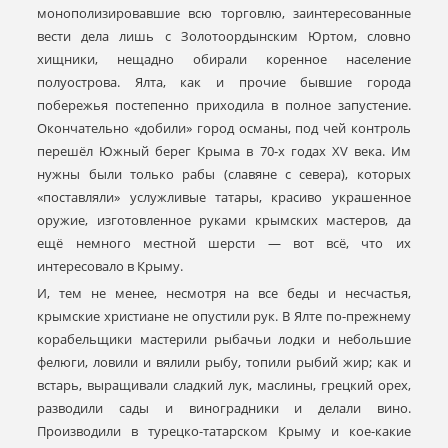
монополизировавшие всю торговлю, заинтересованные
вести дела лишь с Золотоордынским Юртом, словно
хищники, нещадно обирали коренное население
полуострова. Ялта, как и прочие бывшие города
побережья постепенно приходила в полное запустение.
Окончательно «добили» город османы, под чей контроль
перешёл Южный берег Крыма в 70-х годах XV века. Им
нужны были только рабы (славяне с севера), которых
«поставляли» услужливые татары, красиво украшенное
оружие, изготовленное руками крымских мастеров, да
ещё немного местной шерсти — вот всё, что их
интересовало в Крыму.
И, тем не менее, несмотря на все беды и несчастья,
крымские христиане не опустили рук. В Ялте по-прежнему
корабельщики мастерили рыбачьи лодки и небольшие
фелюги, ловили и вялили рыбу, топили рыбий жир; как и
встарь, выращивали сладкий лук, маслины, грецкий орех,
разводили сады и виноградники и делали вино.
Производили в турецко-татарском Крыму и кое-какие