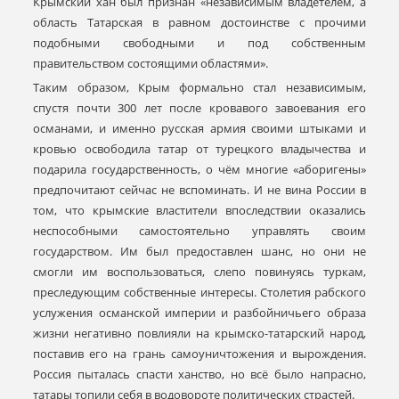
Крымский хан был признан «независимым владетелем, а
область Татарская в равном достоинстве с прочими
подобными свободными и под собственным
правительством состоящими областями».
Таким образом, Крым формально стал независимым,
спустя почти 300 лет после кровавого завоевания его
османами, и именно русская армия своими штыками и
кровью освободила татар от турецкого владычества и
подарила государственность, о чём многие «аборигены»
предпочитают сейчас не вспоминать. И не вина России в
том, что крымские властители впоследствии оказались
неспособными самостоятельно управлять своим
государством. Им был предоставлен шанс, но они не
смогли им воспользоваться, слепо повинуясь туркам,
преследующим собственные интересы. Столетия рабского
услужения османской империи и разбойничьего образа
жизни негативно повлияли на крымско-татарский народ,
поставив его на грань самоуничтожения и вырождения.
Россия пыталась спасти ханство, но всё было напрасно,
татары топили себя в водовороте политических страстей.