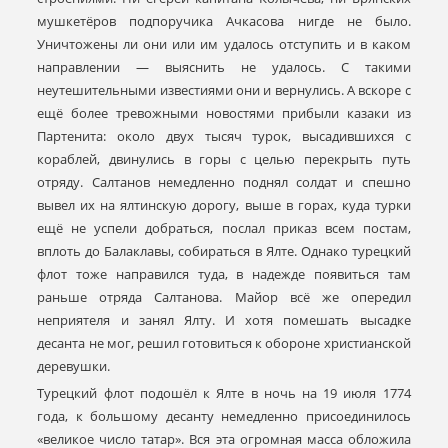
мушкетёров подпоручика Ачкасова нигде не было.
Уничтожены ли они или им удалось отступить и в каком
направлении — выяснить не удалось. С такими
неутешительными известиями они и вернулись. А вскоре с
ещё более тревожными новостями прибыли казаки из
Партенита: около двух тысяч турок, высадившихся с
кораблей, двинулись в горы с целью перекрыть путь
отряду. Салтанов немедленно поднял солдат и спешно
вывел их на ялтинскую дорогу, выше в горах, куда турки
ещё не успели добраться, послал приказ всем постам,
вплоть до Балаклавы, собираться в Ялте. Однако турецкий
флот тоже направился туда, в надежде появиться там
раньше отряда Салтанова. Майор всё же опередил
неприятеля и занял Ялту. И хотя помешать высадке
десанта не мог, решил готовиться к обороне христианской
деревушки.
Турецкий флот подошёл к Ялте в ночь на 19 июля 1774
года, к большому десанту немедленно присоединилось
«великое число татар». Вся эта огромная масса обложила