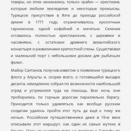
товары, но этим занимались только «райи» — христиане,
которые любили земледелие и некоторые промыслы.
Турецкое присутствие в Ялте до прихода российской
армии в 1771 году, ограничивалось крохотным
гарнизоном, одной кофейней и мечетью. Селение
оставалось полностью христианским, с церквями и
часовнями, с остатками древнего византийского
монастыря и развалинами крепостной стены. Существовал
и маленький порт с небольшими доками для рыбачьих
фелюг.
Майор Салтанов, получив известие о появлении турецкого
флота у Алушты и, скорее всего, о готовящейся высадке
десанта, немедленно собрал по возможности наибольший
отряд и устремился туда на помощь. Всю ночь они
пробирались по горным дорогам параллельно берегу.
Приходится только удивляться, как вообще русским
солдатам удалось пройти этот путь да ещё к тому же
ночью. Российские путешественники даже в 19-м веке
описывали этот маршрут, как один из самых жутких в
Крыму. Один из участков пути на подходе к Гурзуфу по