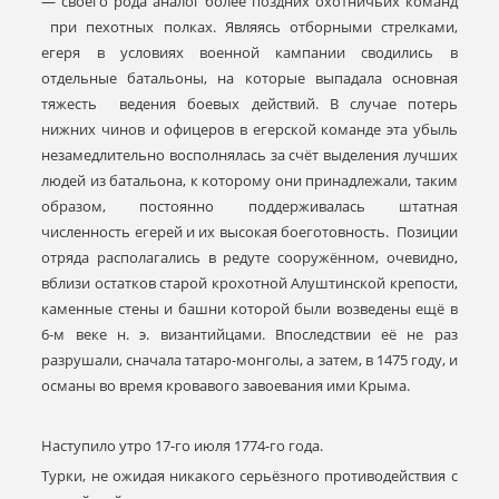
— своего рода аналог более поздних охотничьих команд
при пехотных полках. Являясь отборными стрелками,
егеря в условиях военной кампании сводились в
отдельные батальоны, на которые выпадала основная
тяжесть ведения боевых действий. В случае потерь
нижних чинов и офицеров в егерской команде эта убыль
незамедлительно восполнялась за счёт выделения лучших
людей из батальона, к которому они принадлежали, таким
образом, постоянно поддерживалась штатная
численность егерей и их высокая боеготовность. Позиции
отряда располагались в редуте сооружённом, очевидно,
вблизи остатков старой крохотной Алуштинской крепости,
каменные стены и башни которой были возведены ещё в
6-м веке н. э. византийцами. Впоследствии её не раз
разрушали, сначала татаро-монголы, а затем, в 1475 году, и
османы во время кровавого завоевания ими Крыма.
Наступило утро 17-го июля 1774-го года.
Турки, не ожидая никакого серьёзного противодействия с