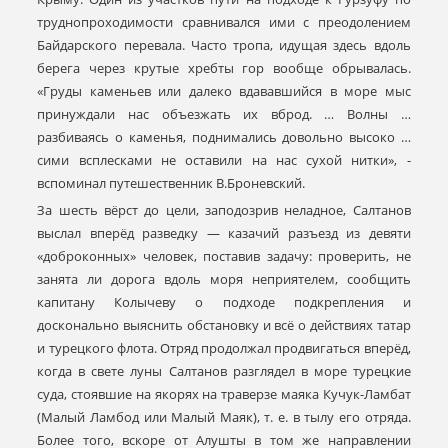
труднопроходимости сравнивался ими с преодолением
Байдарского перевала. Часто тропа, идущая здесь вдоль
берега через крутые хребты гор вообще обрывалась.
«Груды каменьев или далеко вдававшийся в море мыс
принуждали нас объезжать их вброд. … Волны …
разбиваясь о каменья, поднимались довольно высоко …
сими всплесками не оставили на нас сухой нитки», -
вспоминал путешественник В.Броневский.
За шесть вёрст до цели, заподозрив неладное, Салтанов
выслал вперёд разведку — казачий разъезд из девяти
«доброконных» человек, поставив задачу: проверить, не
занята ли дорога вдоль моря неприятелем, сообщить
капитану Колычеву о подходе подкрепления и
досконально выяснить обстановку и всё о действиях татар
и турецкого флота. Отряд продолжал продвигаться вперёд,
когда в свете луны Салтанов разглядел в море турецкие
суда, стоявшие на якорях на траверзе маяка Кучук-Ламбат
(Малый Ламбод или Малый Маяк), т. е. в тылу его отряда.
Более того, вскоре от Алушты в том же направлении