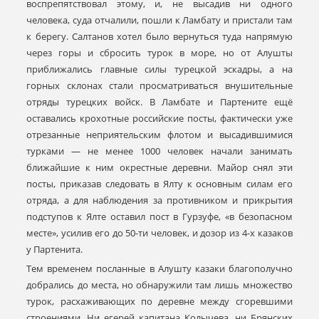
воспрепятствовал этому, и, не высадив ни одного
человека, суда отчалили, пошли к Ламбату и пристали там
к берегу. Салтанов хотел было вернуться туда напрямую
через горы и сбросить турок в море, но от Алушты
приближались главные силы турецкой эскадры, а на
горных склонах стали просматриваться внушительные
отряды турецких войск. В Ламбате и Партените ещё
оставались крохотные российские посты, фактически уже
отрезанные неприятельским флотом и высадившимися
турками — не менее 1000 человек начали занимать
ближайшие к ним окрестные деревни. Майор снял эти
посты, приказав следовать в Ялту к основным силам его
отряда, а для наблюдения за противником и прикрытия
подступов к Ялте оставил пост в Гурзуфе, «в безопасном
месте», усилив его до 50-ти человек, и дозор из 4-х казаков
у Партенита.
Тем временем посланные в Алушту казаки благополучно
добрались до места, но обнаружили там лишь множество
турок, расхаживающих по деревне между сгоревшими
строениями. Ни егерей капитана Колычева, ни Брянских