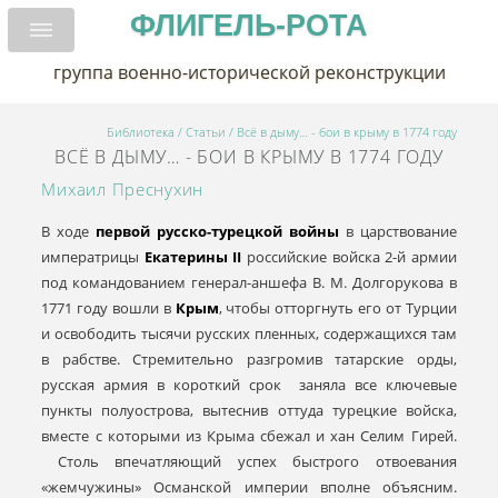
ФЛИГЕЛЬ-РОТА
группа военно-исторической реконструкции
Библиотека
/
Статьи
/ Всё в дыму… - бои в крыму в 1774 году
ВСЁ В ДЫМУ… - БОИ В КРЫМУ В 1774 ГОДУ
Михаил Преснухин
В ходе
первой русско-турецкой войны
в царствование
императрицы
Екатерины II
российские войска 2-й армии
под командованием генерал-аншефа В. М. Долгорукова в
1771 году вошли в
Крым
, чтобы отторгнуть его от Турции
и освободить тысячи русских пленных, содержащихся там
в рабстве. Стремительно разгромив татарские орды,
русская армия в короткий срок заняла все ключевые
пункты полуострова, вытеснив оттуда турецкие войска,
вместе с которыми из Крыма сбежал и хан Селим Гирей.
Столь впечатляющий успех быстрого отвоевания
«жемчужины» Османской империи вполне объясним.