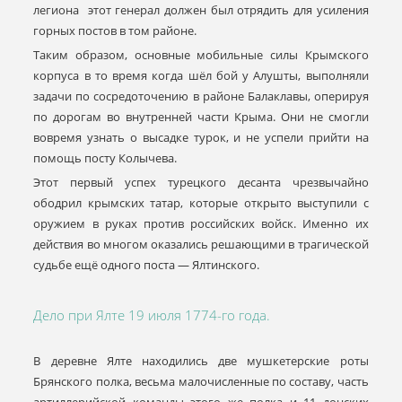
легиона этот генерал должен был отрядить для усиления
горных постов в том районе.
Таким образом, основные мобильные силы Крымского
корпуса в то время когда шёл бой у Алушты, выполняли
задачи по сосредоточению в районе Балаклавы, оперируя
по дорогам во внутренней части Крыма. Они не смогли
вовремя узнать о высадке турок, и не успели прийти на
помощь посту Колычева.
Этот первый успех турецкого десанта чрезвычайно
ободрил крымских татар, которые открыто выступили с
оружием в руках против российских войск. Именно их
действия во многом оказались решающими в трагической
судьбе ещё одного поста — Ялтинского.
Дело при Ялте 19 июля 1774-го года.
В деревне Ялте находились две мушкетерские роты
Брянского полка, весьма малочисленные по составу, часть
артиллерийской команды этого же полка и 11 донских