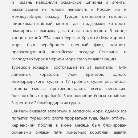
и Тамань наводнили османские шпионы и агенты,
разжигавшие не только ненависть к России, но и
междоусобную вражду. Турция откровенно готовила
широкомасштабный мятеж, для поддержки которого
планировала высадку десанта на полуостров. В конце
концов, весной 1774 года к берегам Крыма из Мраморного
моря был переброшен военный флот, намного
превосходивший российскую эскадру Сенявина, и
господство турок в Чёрном море стало подавляющим.
Турецкой эскадре состоявшей из 31 вымпела: 6-ти
линейных кораблей, 7-ми фрегатов, одного
бомбардирского судна и 17 гребных судов российская
сторона смогла противопоставить всего несколько
боеспособных кораблей: 3 «новоизобретённых корабля»,
3 фрегата и 2 бомбардирских судна.
Сенявин оказался запертым в Азовском море, однако все
попытки турецкого флота прорваться туда, были отбиты.
Керченский пролив в июне месяце был блокирован
османами силами пяти линейных кораблей, девяти