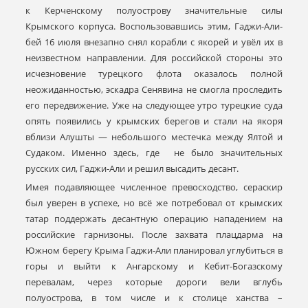
к Керченскому полуострову значительные силы
Крымского корпуса. Воспользовавшись этим, Гаджи-Али-
бей 16 июля внезапно снял корабли с якорей и увёл их в
неизвестном направлении. Для российской стороны это
исчезновение турецкого флота оказалось полной
неожиданностью, эскадра Сенявина не смогла проследить
его передвижение. Уже на следующее утро турецкие суда
опять появились у крымских берегов и стали на якоря
вблизи Алушты — небольшого местечка между Ялтой и
Судаком. Именно здесь, где не было значительных
русских сил, Гаджи-Али и решил высадить десант.
Имея подавляющее численное превосходство, сераскир
был уверен в успехе, но всё же потребовал от крымских
татар поддержать десантную операцию нападением на
российские гарнизоны. После захвата плацдарма на
Южном берегу Крыма Гаджи-Али планировал углубиться в
горы и выйти к Ангарскому и Кебит-Богазскому
перевалам, через которые дороги вели вглубь
полуострова, в том числе и к столице ханства –