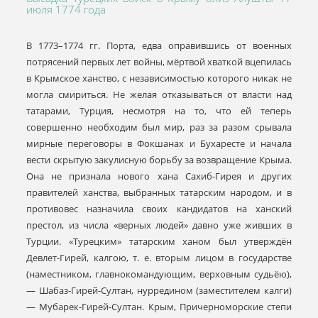
июля 1774 года
В 1773–1774 гг. Порта, едва оправившись от военных
потрясений первых лет войны, мёртвой хваткой вцепилась
в Крымское ханство, с независимостью которого никак не
могла смириться. Не желая отказываться от власти над
татарами, Турция, несмотря на то, что ей теперь
совершенно необходим был мир, раз за разом срывала
мирные переговоры в Фокшанах и Бухаресте и начала
вести скрытую закулисную борьбу за возвращение Крыма.
Она не признала нового хана Сахиб-Гирея и других
правителей ханства, выбранных татарским народом, и в
противовес назначила своих кандидатов на ханский
престол, из числа «верных людей» давно уже живших в
Турции. «Турецким» татарским ханом был утверждён
Девлет-Гирей, калгою, т. е. вторым лицом в государстве
(наместником, главнокомандующим, верховным судьёю),
— Шабаз-Гирей-Султан, нурредином (заместителем калги)
— Мубарек-Гирей-Султан. Крым, Причерноморские степи