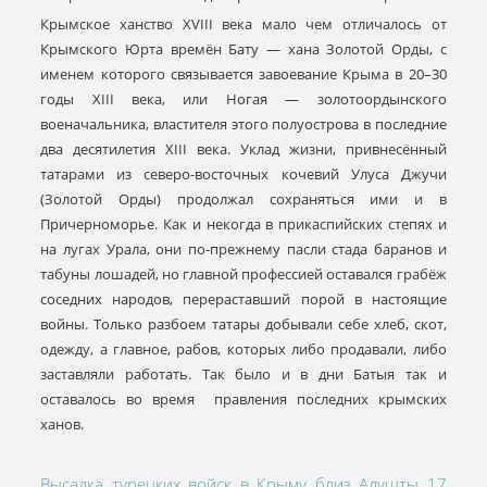
Крымское ханство XVIII века мало чем отличалось от
Крымского Юрта времён Бату — хана Золотой Орды, с
именем которого связывается завоевание Крыма в 20–30
годы XIII века, или Ногая — золотоордынского
военачальника, властителя этого полуострова в последние
два десятилетия XIII века. Уклад жизни, привнесённый
татарами из северо-восточных кочевий Улуса Джучи
(Золотой Орды) продолжал сохраняться ими и в
Причерноморье. Как и некогда в прикаспийских степях и
на лугах Урала, они по-прежнему пасли стада баранов и
табуны лошадей, но главной профессией оставался грабёж
соседних народов, перераставший порой в настоящие
войны. Только разбоем татары добывали себе хлеб, скот,
одежду, а главное, рабов, которых либо продавали, либо
заставляли работать. Так было и в дни Батыя так и
оставалось во время правления последних крымских
ханов.
Высадка турецких войск в Крыму близ Алушты 17