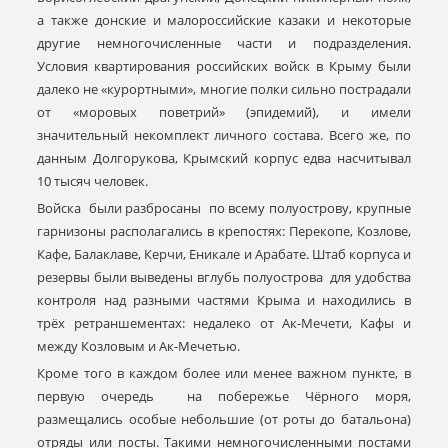
а также донские и малороссийские казаки и некоторые
другие немногочисленные части и подразделения.
Условия квартирования российских войск в Крыму были
далеко не «курортными», многие полки сильно пострадали
от «моровых поветрий» (эпидемий), и имели
значительный некомплект личного состава. Всего же, по
данным Долгорукова, Крымский корпус едва насчитывал
10 тысяч человек.
Войска были разбросаны по всему полуострову, крупные
гарнизоны располагались в крепостях: Перекопе, Козлове,
Кафе, Балаклаве, Керчи, Еникале и Арабате. Штаб корпуса и
резервы были выведены вглубь полуострова для удобства
контроля над разными частями Крыма и находились в
трёх ретраншементах: недалеко от Ак-Мечети, Кафы и
между Козловым и Ак-Мечетью.
Кроме того в каждом более или менее важном пункте, в
первую очередь на побережье Чёрного моря,
размещались особые небольшие (от роты до батальона)
отряды или посты. Такими немногочисленными постами