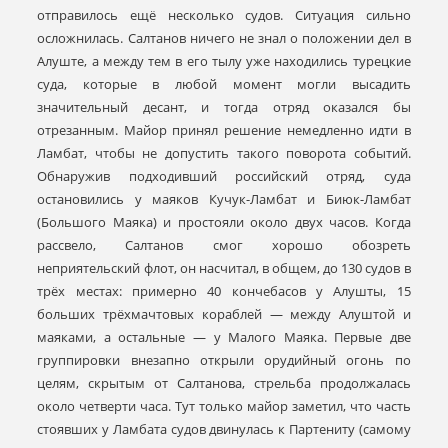
отправилось ещё несколько судов. Ситуация сильно
осложнилась. Салтанов ничего не знал о положении дел в
Алуште, а между тем в его тылу уже находились турецкие
суда, которые в любой момент могли высадить
значительный десант, и тогда отряд оказался бы
отрезанным. Майор принял решение немедленно идти в
Ламбат, чтобы не допустить такого поворота событий.
Обнаружив подходивший российский отряд, суда
остановились у маяков Кучук-Ламбат и Биюк-Ламбат
(Большого Маяка) и простояли около двух часов. Когда
рассвело, Салтанов смог хорошо обозреть
неприятельский флот, он насчитал, в общем, до 130 судов в
трёх местах: примерно 40 кончебасов у Алушты, 15
больших трёхмачтовых кораблей — между Алуштой и
маяками, а остальные — у Малого Маяка. Первые две
группировки внезапно открыли орудийный огонь по
целям, скрытым от Салтанова, стрельба продолжалась
около четверти часа. Тут только майор заметил, что часть
стоявших у Ламбата судов двинулась к Партениту (самому