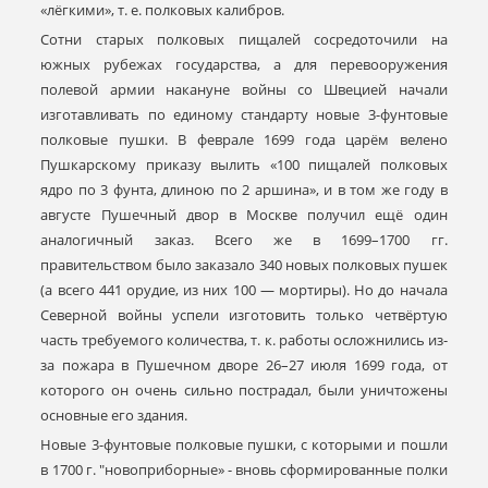
«лёгкими», т. е. полковых калибров.
Сотни старых полковых пищалей сосредоточили на
южных рубежах государства, а для перевооружения
полевой армии накануне войны со Швецией начали
изготавливать по единому стандарту новые 3-фунтовые
полковые пушки. В феврале 1699 года царём велено
Пушкарскому приказу вылить «100 пищалей полковых
ядро по 3 фунта, длиною по 2 аршина», и в том же году в
августе Пушечный двор в Москве получил ещё один
аналогичный заказ. Всего же в 1699–1700 гг.
правительством было заказало 340 новых полковых пушек
(а всего 441 орудие, из них 100 — мортиры). Но до начала
Северной войны успели изготовить только четвёртую
часть требуемого количества, т. к. работы осложнились из-
за пожара в Пушечном дворе 26–27 июля 1699 года, от
которого он очень сильно пострадал, были уничтожены
основные его здания.
Новые 3-фунтовые полковые пушки, с которыми и пошли
в 1700 г. "новоприборные» - вновь сформированные полки