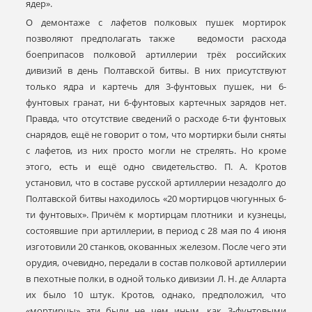
ядер».
О демонтаже с лафетов полковых пушек мортирок
позволяют предполагать также ведомости расхода
боеприпасов полковой артиллерии трёх российских
дивизий в день Полтавской битвы. В них присутствуют
только ядра и картечь для 3-фунтовых пушек, ни 6-
фунтовых гранат, ни 6-фунтовых картечных зарядов нет.
Правда, что отсутствие сведений о расходе 6-ти фунтовых
снарядов, ещё не говорит о том, что мортирки были сняты
с лафетов, из них просто могли не стрелять. Но кроме
этого, есть и ещё одно свидетельство. П. А. Кротов
установил, что в составе русской артиллерии незадолго до
Полтавской битвы находилось «20 мортирцов чюгунных 6-
ти фунтовых». Причём к мортирцам плотники и кузнецы,
состоявшие при артиллерии, в период с 28 мая по 4 июня
изготовили 20 станков, окованных железом. После чего эти
орудия, очевидно, передали в состав полковой артиллерии
в пехотные полки, в одной только дивизии Л. Н. де Алларта
их было 10 штук. Кротов, однако, предположил, что
«мортирцы» эти были не чем иным, как 3-фунтовыми