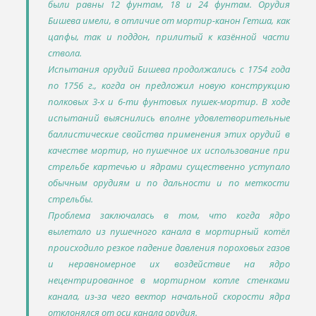
были равны 12 фунтам, 18 и 24 фунтам. Орудия
Бишева имели, в отличие от мортир-канон Гетша, как
цапфы, так и поддон, прилитый к казённой части
ствола.
Испытания орудий Бишева продолжались с 1754 года
по 1756 г., когда он предложил новую конструкцию
полковых 3-х и 6-ти фунтовых пушек-мортир. В ходе
испытаний выяснились вполне удовлетворительные
баллистические свойства применения этих орудий в
качестве мортир, но пушечное их использование при
стрельбе картечью и ядрами существенно уступало
обычным орудиям и по дальности и по меткости
стрельбы.
Проблема заключалась в том, что когда ядро
вылетало из пушечного канала в мортирный котёл
происходило резкое падение давления пороховых газов
и неравномерное их воздействие на ядро
нецентрированное в мортирном котле стенками
канала, из-за чего вектор начальной скорости ядра
отклонялся от оси канала орудия.