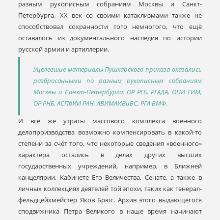
разным рукописным собраниям Москвы и Санкт-
Петербурга. XX век со своими катаклизмами также не
способствовал сохранности того немногого, что ещё
оставалось из документального наследия по истории
русской армии и артиллерии.
Уцелевшие материалы Пушкарского приказа оказались
разбросанными по разным рукописным собраниям
Москвы и Санкт-Петербурга: ОР РГБ, РГАДА, ОПИ ГИМ,
ОР РНБ, АСПбИИ РАН, АВИМАИВиВС, РГА ВМФ.
И всё же утраты массового комплекса военного
делопроизводства возможно компенсировать в какой-то
степени за счёт того, что некоторые сведения «военного»
характера остались в делах других высших
государственных учреждений, например, в Ближней
канцелярии, Кабинете Его Величества, Сенате, а также в
личных коллекциях деятелей той эпохи, таких как генерал-
фельдцейхмейстер Яков Брюс. Архив этого выдающегося
сподвижника Петра Великого в наше время начинают