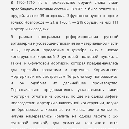
В 1705–1710 гг. в производстве орудий снова стали
преобладать полковые системы. В 1705 г. было отлито 100
орудий, из них 35 осадных, а 3-фунтовых пушек в одном
только Новгороде — 21, в 1706 г. — 219 орудий, из них 111
мортир и 12 осадных.
В рамках программы реформирования русской
артиллерии и усовершенствования её материальной части
В. Д. Корчмин предложил в декабре 1705 г. новую
конструкцию короткой 3-фунтовой полковой пушки, а
также и 6-фунтовой мортирки, которая предназначалась
для стрельбы гранатами и картечью. Корчминские
мортирки лично смотрел сам Пётр, они ему понравились,
и он одобрил их дальнейшее производство.
Первоначально предполагалось устанавливать такие
мортирки, отлитые из бронзы, по две на одном лафете.
Впоследствии мортирки аналогичной конструкции, но уже
не бронзовые, а кованные из железа или отлитые из
чугуна намеревались крепить на одном лафете с 3-х
фунтовой пушкой, для усиления картечного огня