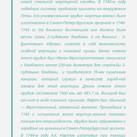
новой стальной мортирной насадки. В 1740-м году
подобную систему предлагал принять на вооружение
Гетш. Его универсальное орудие «мортир-канон» было
изготовлено в Санкт-Петер-бургском арсенале в 1740-
1743 гг. На ближних дистанциях оно должно было
вести огонь 2-пудовыми бомбами, а на дальних - 3-
фунтовыми ядрами, сочетая в себе возможности
осадной мортиры и полковой пушки. Канал ствола
этого орудия был сделан двухступенчатым: начинался
с бомбового котла 230-мм диаметра для стрельбы 2-
пудовыми бомбами, и продолжался 76-мм пушечным
каналом, который служил в качестве заряд-ной
камеры для этой мортиры. Длина ствола этого
орудия составляла 1500 мм, вес 661,7 кг. Винград был
от-лит в виде плоского прилива. Лафет был обычный
— двухстанинный, окованный железом. Прошедшие в
1743 г. испытания этого мортир-канона показали
полную его непригодность. Орудие было забраковано и
передано на хранение в Санкт-Петербургский арсенал.
В 1744-м году А.К. Нартов изготовил при помощи