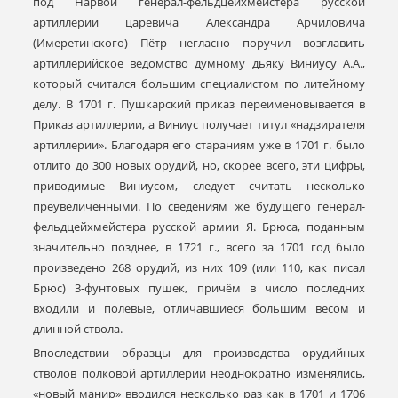
под Нарвой генерал-фельдцейхмейстера русской
артиллерии царевича Александра Арчиловича
(Имеретинского) Пётр негласно поручил возглавить
артиллерийское ведомство думному дьяку Виниусу А.А.,
который считался большим специалистом по литейному
делу. В 1701 г. Пушкарский приказ переименовывается в
Приказ артиллерии, а Виниус получает титул «надзирателя
артиллерии». Благодаря его стараниям уже в 1701 г. было
отлито до 300 новых орудий, но, скорее всего, эти цифры,
приводимые Виниусом, следует считать несколько
преувеличенными. По сведениям же будущего генерал-
фельдцейхмейстера русской армии Я. Брюса, поданным
значительно позднее, в 1721 г., всего за 1701 год было
произведено 268 орудий, из них 109 (или 110, как писал
Брюс) 3-фунтовых пушек, причём в число последних
входили и полевые, отличавшиеся большим весом и
длинной ствола.
Впоследствии образцы для производства орудийных
стволов полковой артиллерии неоднократно изменялись,
«новый манир» вводился несколько раз как в 1701 и 1706