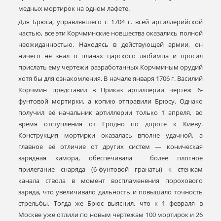
медных мортирок на одном лафете.
Для Брюса, управлявшего с 1704 г. всей артиллерийской
частью, все эти Корчминские новшества оказались полной
неожиданностью. Находясь в действующей армии, он
ничего не знал о планах царского любимца и просил
прислать ему чертежи разработанных Корчминым орудий
хотя бы для ознакомления. В начале января 1706 г. Василий
Корчмин представил в Приказ артиллерии чертёж 6-
фунтовой мортирки, а копию отправили Брюсу. Однако
получил её начальник артиллерии только 1 апреля, во
время отступления от Гродно по дороге к Киеву.
Конструкция мортирки оказалась вполне удачной, а
главное её отличие от других систем — коническая
зарядная камора, обеспечивала более плотное
прилегание снаряда (6-фунтовой гранаты) к стенкам
канала ствола в момент воспламенения порохового
заряда, что увеличивало дальность и повышало точность
стрельбы. Тогда же Брюс выяснил, что к 1 февраля в
Москве уже отлили по новым чертежам 100 мортирок и 26