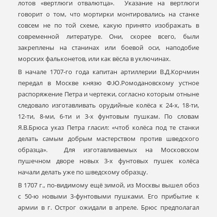
лотов «вертлюги отвалютца». Указание на вертлюги
говорит о том, что мортирки монтировались на станке
совсем не по той схеме, какую принято изображать в
современной литературе. Они, скорее всего, были
закреплены на станинах или боевой оси, наподобие
морских фальконетов, или как вёсла в уключинах.
В начале 1707-го года капитан артиллерии В.Д.Корчмин
передал в Москве князю Ф.Ю.Ромодановскому устное
распоряжение Петра и чертежи, согласно которым отныне
следовало изготавливать орудийные колёса к 24-х, 18-ти,
12-ти, 8-ми, 6-ти и 3-х фунтовым пушкам. По словам
Я.В.Брюса указ Петра гласил: «чтоб колёса под те станки
делать самым добрым мастерством против шведского
образца». Для изготавливаемых на Московском
пушечном дворе новых 3-х фунтовых пушек колёса
начали делать уже по шведскому образцу.
В 1707 г., по-видимому ещё зимой, из Москвы вышел обоз
с 50-ю новыми 3-фунтовыми пушками. Его прибытие к
армии в г. Острог ожидали в апреле. Брюс предполагал