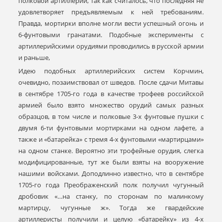
полковой артиллерии, так как считалось, что последняя не
удовлетворяет предъявляемым к ней требованиям.
Правда, мортирки вполне могли вести успешный огонь и
6-фунтовыми гранатами. Подобные эксперименты с
артиллерийскими орудиями проводились в русской армии
и раньше,
Идею подобных артиллерийских систем Корчмин,
очевидно, позаимствовал от шведов. После сдачи Митавы
в сентябре 1705-го года в качестве трофеев российской
армией было взято множество орудий самых разных
образцов, в том числе и полковые 3-х фунтовые пушки с
двумя 6-ти фунтовыми мортирками на одном лафете, а
также и «батарейка» с тремя 4-х фунтовыми «мартирцами»
на одном станке. Вероятно эти трофейные орудия, слегка
модифицированные, тут же были взяты на вооружение
нашими войсками. Доподлинно известно, что в сентябре
1705-го года Преображенский полк получил чугунный
дробовик «…на станку, по сторонам по малинкому
мартирцу, чугунные ж». Тогда же гвардейские
артиллеристы получили и целую «батарейку» из 4-х