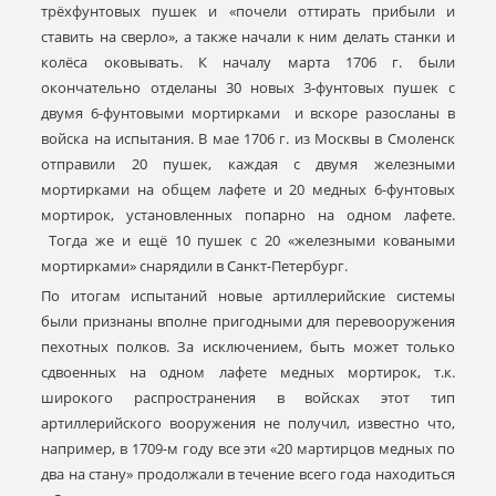
трёхфунтовых пушек и «почели оттирать прибыли и
ставить на сверло», а также начали к ним делать станки и
колёса оковывать. К началу марта 1706 г. были
окончательно отделаны 30 новых 3-фунтовых пушек с
двумя 6-фунтовыми мортирками и вскоре разосланы в
войска на испытания. В мае 1706 г. из Москвы в Смоленск
отправили 20 пушек, каждая с двумя железными
мортирками на общем лафете и 20 медных 6-фунтовых
мортирок, установленных попарно на одном лафете.
Тогда же и ещё 10 пушек с 20 «железными коваными
мортирками» снарядили в Санкт-Петербург.
По итогам испытаний новые артиллерийские системы
были признаны вполне пригодными для перевооружения
пехотных полков. За исключением, быть может только
сдвоенных на одном лафете медных мортирок, т.к.
широкого распространения в войсках этот тип
артиллерийского вооружения не получил, известно что,
например, в 1709-м году все эти «20 мартирцов медных по
два на стану» продолжали в течение всего года находиться