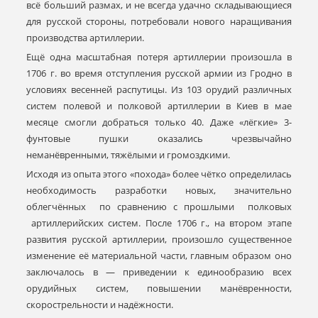
всё больший размах, и не всегда удачно складывающиеся
для русской стороны, потребовали нового наращивания
производства артиллерии.
Ещё одна масштабная потеря артиллерии произошла в
1706 г. во время отступления русской армии из Гродно в
условиях весенней распутицы. Из 103 орудий различных
систем полевой и полковой артиллерии в Киев в мае
месяце смогли добраться только 40. Даже «лёгкие» 3-
фунтовые пушки оказались чрезвычайно
неманёвренными, тяжёлыми и громоздкими.
Исходя из опыта этого «похода» более чётко определилась
необходимость разработки новых, значительно
облегчённых по сравнению с прошлыми полковых
артиллерийских систем. После 1706 г., на втором этапе
развития русской артиллерии, произошло существенное
изменение её материальной части, главным образом оно
заключалось в — приведении к единообразию всех
орудийных систем, повышении манёвренности,
скорострельности и надёжности.