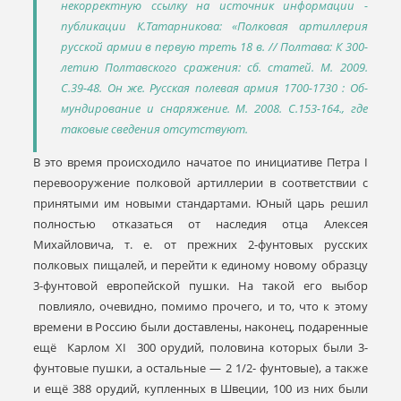
некорректную ссылку на источник информации -
публикации К.Татарникова: «Полковая артиллерия
русской армии в первую треть 18 в. // Полтава: К 300-
летию Полтавского сражения: сб. статей. М. 2009.
С.39-48. Он же. Русская полевая армия 1700-1730 : Об-
мундирование и снаряжение. М. 2008. С.153-164., где
таковые сведения отсутствуют.
В это время происходило начатое по инициативе Петра I
перевооружение полковой артиллерии в соответствии с
принятыми им новыми стандартами. Юный царь решил
полностью отказаться от наследия отца Алексея
Михайловича, т. е. от прежних 2-фунтовых русских
полковых пищалей, и перейти к единому новому образцу
3-фунтовой европейской пушки. На такой его выбор
повлияло, очевидно, помимо прочего, и то, что к этому
времени в Россию были доставлены, наконец, подаренные
ещё Карлом XI 300 орудий, половина которых были 3-
фунтовые пушки, а остальные — 2 1/2- фунтовые), а также
и ещё 388 орудий, купленных в Швеции, 100 из них были