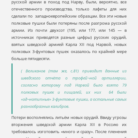
русской армии в поход под Нарву, были, вероятно, все
отечественного производства, только лафеты для них
сделали по западноевропейским образцам. Все эти новые
полковые пушки были потеряны после разгрома русской
армии. Из почти двухсот (195, или 177, или 145 — в
источниках приводятся разные цифры) русских орудий,
взятых шведской армией Карла XII под Нарвой, новых
полковых 3-фунтовых пушек оказалось по крайней мере
больше пятидесяти.
( Великанов (там же, с.81) приводит данные из
шведского отчёта о трофей¬ной артиллерии,
согласно которому под Нарвой было взято 79
полковых пушек и пищалей, их них 64 были
«од¬нотипные» 3-фунтовые пушки, а остальные самых
разнообразных калибров.
Потери восполнялись литьём новых орудий. Ввиду угрозы
вторжения шведской армии Карла XII в Россию их
требовалось изготовить «много и сразу». После пленения