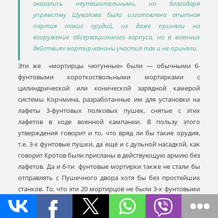
оказались неутешительными, но благодаря
упрямству Шувалова была изготовлена опытная
партия таких орудий, их даже приняли на
вооружение обсервационного корпуса, но в военных
действиях мортир-каноны участия так и не приняли.
Эти же «мортирцы чюгунные» были — обычными 6-
фунтовыми короткоствольными мортирками с
цилиндрической или конической зарядной камерой
системы Корчмина, разработанные им для установки на
лафеты 3-фунтовых полковых пушек, снятые с этих
лафетов в ходе военной кампании. В пользу этого
утверждения говорит и то, что вряд ли бы такие орудия,
т.е. 3-х фунтовые пушки, да ещё и с дульной насадкой, как
говорит Кротов были присланы в действующую армию без
лафетов. Да и 6-ти фунтовые мортирки также не стали бы
отправлять с Пушечного двора хотя бы без простейших
станков. То, что эти 20 мортирцов не были 3-х фунтовыми
пушками с насадками можно судить по тому, что
артиллерийские мастеровые в течение недели никак не