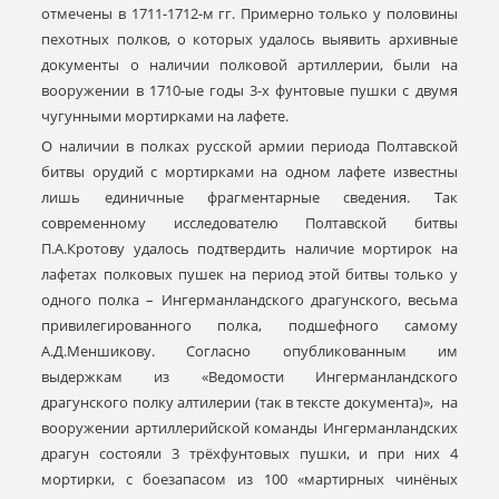
отмечены в 1711-1712-м гг. Примерно только у половины
пехотных полков, о которых удалось выявить архивные
документы о наличии полковой артиллерии, были на
вооружении в 1710-ые годы 3-х фунтовые пушки с двумя
чугунными мортирками на лафете.
О наличии в полках русской армии периода Полтавской
битвы орудий с мортирками на одном лафете известны
лишь единичные фрагментарные сведения. Так
современному исследователю Полтавской битвы
П.А.Кротову удалось подтвердить наличие мортирок на
лафетах полковых пушек на период этой битвы только у
одного полка – Ингерманландского драгунского, весьма
привилегированного полка, подшефного самому
А.Д.Меншикову. Согласно опубликованным им
выдержкам из «Ведомости Ингерманландского
драгунского полку алтилерии (так в тексте документа)», на
вооружении артиллерийской команды Ингерманландских
драгун состояли 3 трёхфунтовых пушки, и при них 4
мортирки, с боезапасом из 100 «мартирных чинёных