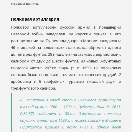
первый взгляд.
Полковая артиллерия
Полковой артиллерией русской армии в преддверии
Северной войны заведовал Пушкарский приказ. В его
распоряжении на Пушечном дворе в Москве находилось:
46 «пищалей на волоковых» станках, калибром от одного
до четырёх фунтов; 38 пищалей «на станках с вертлюгами»,
калибром от двух до шести фунтов; 80 новых 3-фунтовых
пищалей «литья 207-го года» (т. е. 1699) на волоковых
станках; было несколько весьма экзотических орудий: 2
дробовика и 6 трофейных турецких пищалей двух- и
трёхфунтового калибра.
В. Великанов в своей статье (Полковая артиллерия
русской армии. 1700 — 1709 гг. Цейхгауз, №44. М. 2011.
С.80-87) сообщает о 80-ти 3-фунтовых полковых
орудиях, отлитых в 1699 г. и находившихся в Москве в
Пушкарском приказе к весне 1700 г., однако даёт