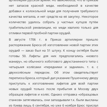
артиллерии русской армии. Но выяснилось, что в Приказе
нет запасов красной меди, необходимой в качестве
добавки к колокольной меди для получения требуемого
качества металла, и нет средств на её закупку. Некоторое
количество удалось собрать у частных купцов путём
грабительской реквизиции, но меди хватило только для
отливки первой пробной партии орудий.
В августе 1706 г. в Приказ артиллерии пришло
распоряжение Брюса об изготовлении новой партии этих
орудий — заказ был на 51 штуку. К концу октября были
готовы 50. Лафеты для них предполагались «нового
маниру», но обычного хоботового двухстанинного типа с
четырьмя колёсами «передними и задними», т. е. с
двухколёсным передком. Об этом свидетельствует
переписка Брюса, который дал указание Пушечному двору
приступать к изготовлению лафетов для всей партии
новых орудий только после прибытия в Москву двух
образцов лафетов и колёс. Однако отправка «образцовых
станков» затягивалась, они запаздывали т.к. были высланы
из Киева лишь 6 сентября, но уже 6 ноября Брюс прислал