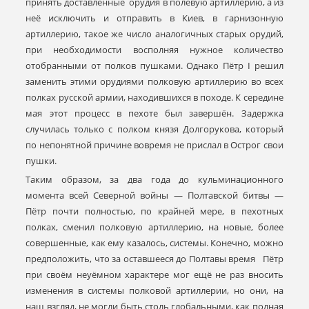
принять доставленные орудия в полевую артиллерию, а из
неё исключить и отправить в Киев, в гарнизонную
артиллерию, такое же число аналогичных старых орудий,
при необходимости восполняя нужное количество
отобранными от полков пушками. Однако Пётр I решил
заменить этими орудиями полковую артиллерию во всех
полках русской армии, находившихся в походе. К середине
мая этот процесс в пехоте был завершён. Задержка
случилась только с полком князя Долгорукова, который
по непонятной причине вовремя не прислал в Острог свои
пушки.
Таким образом, за два года до кульминационного
момента всей Северной войны — Полтавской битвы —
Пётр почти полностью, по крайней мере, в пехотных
полках, сменил полковую артиллерию, на новые, более
совершенные, как ему казалось, системы. Конечно, можно
предположить, что за оставшееся до Полтавы время Пётр
при своём неуёмном характере мог ещё не раз вносить
изменения в системы полковой артиллерии, но они, на
наш взгляд, не могли быть столь глобальными, как полная