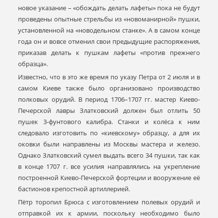
новое указание – «обождать делать лафеты» пока не будут
проведены опытные стрельбы из «новоманирной» пушки,
установленной на «новодельном станке». А в самом конце
года он и вовсе отменил свои предыдущие распоряжения,
приказав делать к пушкам лафеты «против прежнего
образца».
Известно, что в это же время по указу Петра от 2 июля и в
самом Киеве также было организовано производство
полковых орудий. В период 1706–1707 гг. мастер Киево-
Печерской лавры Златковский должен был отлить 50
пушек 3-фунтового калибра. Станки и колёса к ним
следовало изготовить по «киевскому» образцу, а для их
оковки были направлены из Москвы мастера и железо.
Однако Златковский сумел выдать всего 34 пушки, так как
в конце 1707 г. все усилия направлялись на укрепление
построенной Киево-Печерской фортеции и вооружение её
бастионов крепостной артиллерией.
Пётр торопил Брюса с изготовлением полевых орудий и
отправкой их к армии, поскольку необходимо было