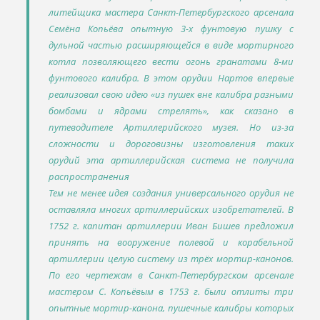
литейщика мастера Санкт-Петербургского арсенала
Семёна Копьёва опытную 3-х фунтовую пушку с
дульной частью расширяющейся в виде мортирного
котла позволяющего вести огонь гранатами 8-ми
фунтового калибра. В этом орудии Нартов впервые
реализовал свою идею «из пушек вне калибра разными
бомбами и ядрами стрелять», как сказано в
путеводителе Артиллерийского музея. Но из-за
сложности и дороговизны изготовления таких
орудий эта артиллерийская система не получила
распространения
Тем не менее идея создания универсального орудия не
оставляла многих артиллерийских изобретателей. В
1752 г. капитан артиллерии Иван Бишев предложил
принять на вооружение полевой и корабельной
артиллерии целую систему из трёх мортир-канонов.
По его чертежам в Санкт-Петербургском арсенале
мастером С. Копьёвым в 1753 г. были отлиты три
опытные мортир-канона, пушечные калибры которых