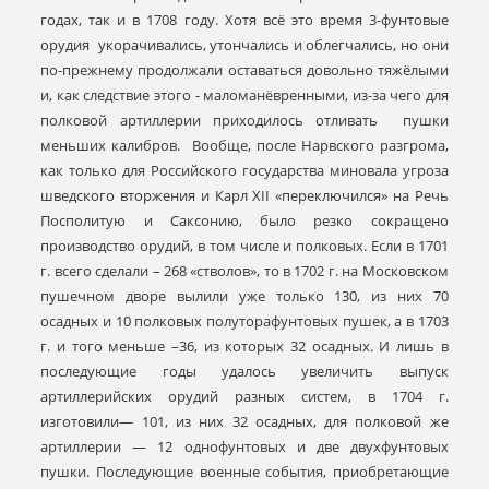
годах, так и в 1708 году. Хотя всё это время 3-фунтовые
орудия укорачивались, утончались и облегчались, но они
по-прежнему продолжали оставаться довольно тяжёлыми
и, как следствие этого - маломанёвренными, из-за чего для
полковой артиллерии приходилось отливать пушки
меньших калибров. Вообще, после Нарвского разгрома,
как только для Российского государства миновала угроза
шведского вторжения и Карл XII «переключился» на Речь
Посполитую и Саксонию, было резко сокращено
производство орудий, в том числе и полковых. Если в 1701
г. всего сделали – 268 «стволов», то в 1702 г. на Московском
пушечном дворе вылили уже только 130, из них 70
осадных и 10 полковых полуторафунтовых пушек, а в 1703
г. и того меньше –36, из которых 32 осадных. И лишь в
последующие годы удалось увеличить выпуск
артиллерийских орудий разных систем, в 1704 г.
изготовили— 101, из них 32 осадных, для полковой же
артиллерии — 12 однофунтовых и две двухфунтовых
пушки. Последующие военные события, приобретающие