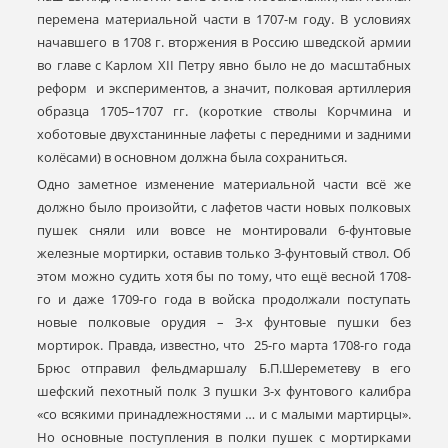
перемена материальной части в 1707-м году. В условиях
начавшего в 1708 г. вторжения в Россию шведской армии
во главе с Карлом XII Петру явно было не до масштабных
реформ и экспериментов, а значит, полковая артиллерия
образца 1705–1707 гг. (короткие стволы Корчмина и
хоботовые двухстанинные лафеты с передними и задними
колёсами) в основном должна была сохраниться.
Одно заметное изменение материальной части всё же
должно было произойти, с лафетов части новых полковых
пушек сняли или вовсе не монтировали 6-фунтовые
железные мортирки, оставив только 3-фунтовый ствол. Об
этом можно судить хотя бы по тому, что ещё весной 1708-
го и даже 1709-го года в войска продолжали поступать
новые полковые орудия – 3-х фунтовые пушки без
мортирок. Правда, известно, что 25-го марта 1708-го года
Брюс отправил фельдмаршалу Б.П.Шереметеву в его
шефский пехотный полк 3 пушки 3-х фунтового калибра
«со всякими принадлежностями … и с малыми мартирцы».
Но основные поступления в полки пушек с мортирками