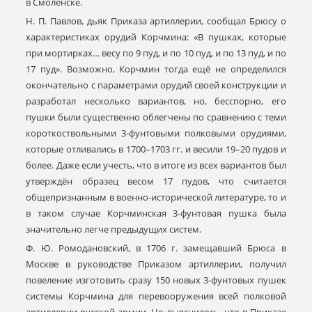
в Смоленске.
Н. П. Павлов, дьяк Приказа артиллерии, сообщал Брюсу о
характеристиках орудий Корчмина: «В пушках, которые
при мортирках… весу по 9 пуд, и по 10 пуд, и по 13 пуд, и по
17 пуд». Возможно, Корчмин тогда ещё не определился
окончательно с параметрами орудий своей конструкции и
разработал несколько вариантов, но, бесспорно, его
пушки были существенно облегчены по сравнению с теми
короткоствольными 3-фунтовыми полковыми орудиями,
которые отливались в 1700–1703 гг. и весили 19–20 пудов и
более. Даже если учесть, что в итоге из всех вариантов был
утверждён образец весом 17 пудов, что считается
общепризнанным в военно-исторической литературе, то и
в таком случае Корчминская 3-фунтовая пушка была
значительно легче предыдущих систем.
Ф. Ю. Ромодановский, в 1706 г. замещавший Брюса в
Москве в руководстве Приказом артиллерии, получил
повеление изготовить сразу 150 новых 3-фунтовых пушек
системы Корчмина для перевооружения всей полковой