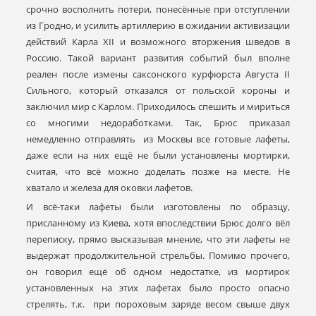
срочно восполнить потери, понесённые при отступлении
из Гродно, и усилить артиллерию в ожидании активизации
действий Карла XII и возможного вторжения шведов в
Россию. Такой вариант развития событий был вполне
реален после измены саксонского курфюрста Августа II
Сильного, который отказался от польской короны и
заключил мир с Карлом. Приходилось спешить и мириться
со многими недоработками. Так, Брюс приказал
немедленно отправлять из Москвы все готовые лафеты,
даже если на них ещё не были установлены мортирки,
считая, что всё можно доделать позже на месте. Не
хватало и железа для оковки лафетов.
И всё-таки лафеты были изготовлены по образцу,
присланному из Киева, хотя впоследствии Брюс долго вёл
переписку, прямо высказывая мнение, что эти лафеты не
выдержат продолжительной стрельбы. Помимо прочего,
он говорил ещё об одном недостатке, из мортирок
установленных на этих лафетах было просто опасно
стрелять, т.к. при пороховым заряде весом свыше двух