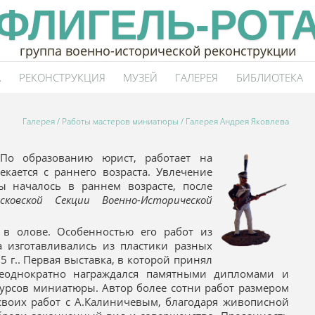
ФЛИГЕЛЬ-РОТ
группа военно-исторической реконструкции
А
РЕКОНСТРУКЦИЯ
МУЗЕЙ
ГАЛЕРЕЯ
БИБЛИОТЕКА
Галерея
/
Работы мастеров миниатюры
/ Галерея Андрея Яковлева
По образованию юрист, работает на
екается с раннего возраста. Увлечение
ы началось в раннем возрасте, после
сковской Секции Военно-Исторической
 в олове. Особенностью его работ из
а изготавливались из пластики разных
5 г.. Первая выставка, в которой принял
Неоднократно награждался памятными дипломами и
курсов миниатюры. Автор более сотни работ размером
 своих работ с А.Калиничевым, благодаря живописной