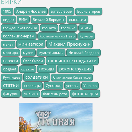
БИРКИ
Андрей Яковлев
артиллерия
1805
Борис Егоров
видео
ВИМ
выставки
Виталий Бородин
гражданская война
граната
графика
книги
коллекционерам
Космолинский Пётр
Кутузов
миниатюра
Михаил Преснухин
макет
мортира
музеи
мультфильмы
Николай Гордеев
оловянные солдатики
новости
Олег Оксём
реконструкция
походы
ордена
оружие
солдатики
Румянцев
Станислав Касатиков
статьи
Суворов
стрельцы
уставы
Ушаков
фотогалерея
фигурки
фильмы
Флигель-рота