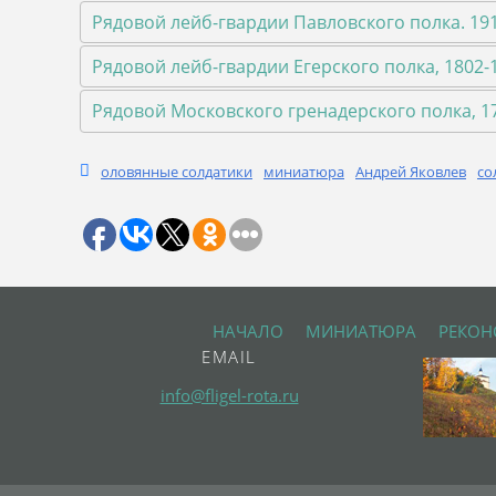
Рядовой лейб-гвардии Павловского полка. 191
Рядовой лейб-гвардии Егерского полка, 1802-1
Рядовой Московского гренадерского полка, 17
оловянные солдатики
миниатюра
Андрей Яковлев
со
НАЧАЛО
МИНИАТЮРА
РЕКОН
EMAIL
info@fligel-rota.ru