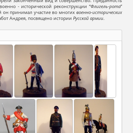
брели законченный вид и совершенство. Преданность
 военно - исторической реконструкции “
Флигель-рота
”
ой он принимал участие во многих
военно-исторических
абот Андрея, посвящено истории
Русской армии
.