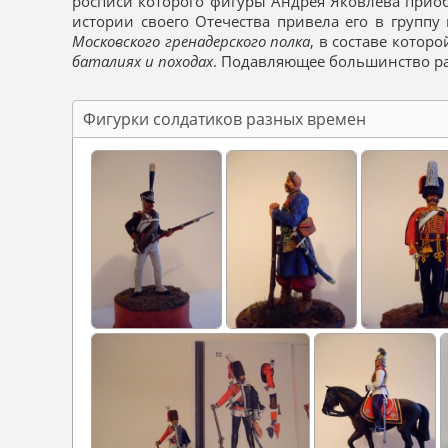
росписи которого фигуры Андрея Яковлева прио
истории своего Отечества привела его в группу
Московского гренадерского полка
, в составе котор
баталиях и походах
. Подавляющее большинство р
Фигурки солдатиков разных времен