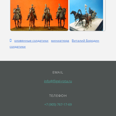
оловянные солдатики
миниатюра
Виталий Бородин
солдатики
EMAIL
info@fligel-rota.ru
ТЕЛЕФОН
+7 (905) 767-17-69